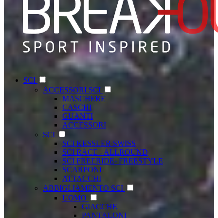
SCI
ACCESSORI SCI
MASCHERE
CASCHI
GUANTI
ACCESSORI
SCI
SCI KESSLER SWISS
SCI RACE - ALLROUND
SCI FREERIDE- FREESTYLE
SCARPONI
ATTACCHI
ABBIGLIAMENTO SCI
UOMO
GIACCHE
PANTALONI