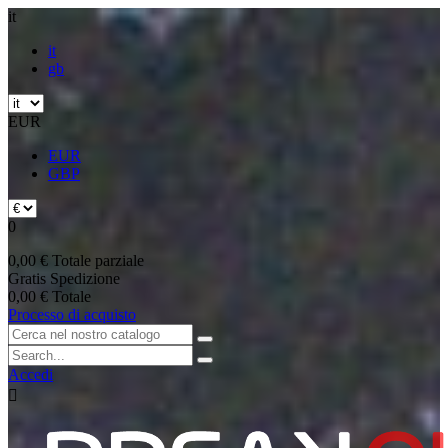
it
it
gb
EUR
EUR
GBP
0
0,00 €
Totale parziale
Gratis
Spedizione
0,00 €
Totale
Processo di acquisto
Accedi
