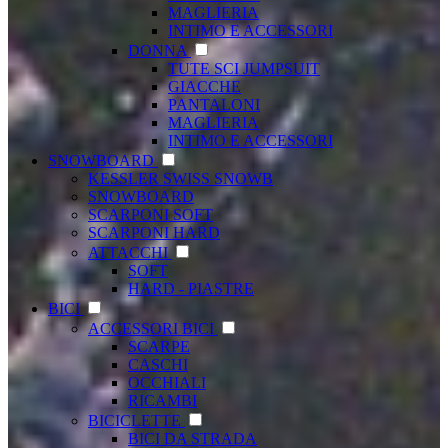
MAGLIERIA
INTIMO E ACCESSORI
DONNA
TUTE SCI JUMPSUIT
GIACCHE
PANTALONI
MAGLIERIA
INTIMO E ACCESSORI
SNOWBOARD
KESSLER SWISS SNOWB
SNOWBOARD
SCARPONI SOFT
SCARPONI HARD
ATTACCHI
SOFT
HARD - PIASTRE
BICI
ACCESSORI BICI
SCARPE
CASCHI
OCCHIALI
RICAMBI
BICICLETTE
BICI DA STRADA