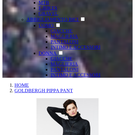
MTB
E-BIKES
GRAVEL
ABBIGLIAMENTO BICI
UOMO
GIACCHE
MAGLIERIA
PANTALONI
INTIMO E ACCESSORI
DONNA
GIACCHE
MAGLIERIA
PANTALONI
INTIMO E ACCESSORI
HOME
GOLDBERGH PIPPA PANT