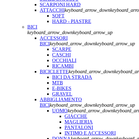
SCARPONI HARD
ATTACCHI
keyboard_arrow_down
keyboard_arr
SOFT
HARD - PIASTRE
BICI
keyboard_arrow_down
keyboard_arrow_up
ACCESSORI
BICI
keyboard_arrow_down
keyboard_arrow_up
SCARPE
CASCHI
OCCHIALI
RICAMBI
BICICLETTE
keyboard_arrow_down
keyboard_a
BICI DA STRADA
MTB
E-BIKES
GRAVEL
ABBIGLIAMENTO
BICI
keyboard_arrow_down
keyboard_arrow_up
UOMO
keyboard_arrow_down
keyboard_ar
GIACCHE
MAGLIERIA
PANTALONI
INTIMO E ACCESSORI
DONNA
keyboard_arrow_down
keyboard_