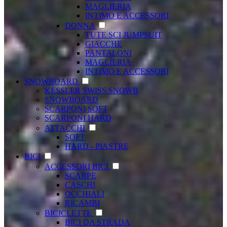
MAGLIERIA
INTIMO E ACCESSORI
DONNA
TUTE SCI JUMPSUIT
GIACCHE
PANTALONI
MAGLIERIA
INTIMO E ACCESSORI
SNOWBOARD
KESSLER SWISS SNOWB
SNOWBOARD
SCARPONI SOFT
SCARPONI HARD
ATTACCHI
SOFT
HARD - PIASTRE
BICI
ACCESSORI BICI
SCARPE
CASCHI
OCCHIALI
RICAMBI
BICICLETTE
BICI DA STRADA