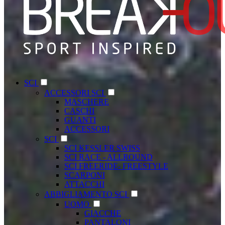
SCI
ACCESSORI SCI
MASCHERE
CASCHI
GUANTI
ACCESSORI
SCI
SCI KESSLER SWISS
SCI RACE - ALLROUND
SCI FREERIDE- FREESTYLE
SCARPONI
ATTACCHI
ABBIGLIAMENTO SCI
UOMO
GIACCHE
PANTALONI