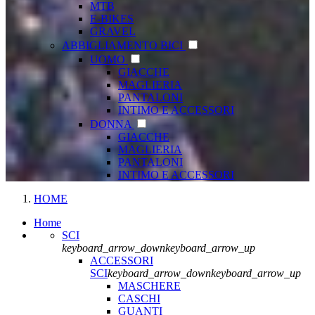
MTB
E-BIKES
GRAVEL
ABBIGLIAMENTO BICI
UOMO
GIACCHE
MAGLIERIA
PANTALONI
INTIMO E ACCESSORI
DONNA
GIACCHE
MAGLIERIA
PANTALONI
INTIMO E ACCESSORI
HOME
Home
SCI
keyboard_arrow_down
keyboard_arrow_up
ACCESSORI
SCI
keyboard_arrow_down
keyboard_arrow_up
MASCHERE
CASCHI
GUANTI