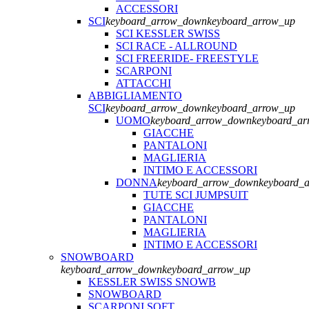
ACCESSORI
SCI
keyboard_arrow_down
keyboard_arrow_up
SCI KESSLER SWISS
SCI RACE - ALLROUND
SCI FREERIDE- FREESTYLE
SCARPONI
ATTACCHI
ABBIGLIAMENTO
SCI
keyboard_arrow_down
keyboard_arrow_up
UOMO
keyboard_arrow_down
keyboard_ar
GIACCHE
PANTALONI
MAGLIERIA
INTIMO E ACCESSORI
DONNA
keyboard_arrow_down
keyboard_
TUTE SCI JUMPSUIT
GIACCHE
PANTALONI
MAGLIERIA
INTIMO E ACCESSORI
SNOWBOARD
keyboard_arrow_down
keyboard_arrow_up
KESSLER SWISS SNOWB
SNOWBOARD
SCARPONI SOFT