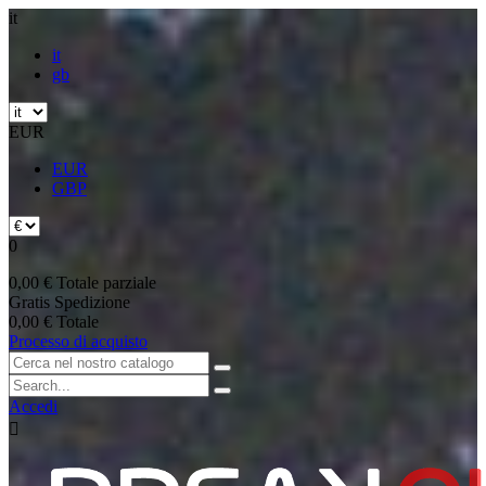
it
it
gb
EUR
EUR
GBP
0
0,00 €
Totale parziale
Gratis
Spedizione
0,00 €
Totale
Processo di acquisto
Accedi
