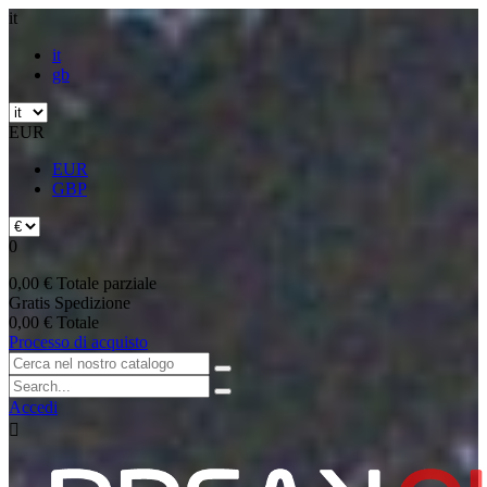
it
it
gb
EUR
EUR
GBP
0
0,00 €
Totale parziale
Gratis
Spedizione
0,00 €
Totale
Processo di acquisto
Accedi
