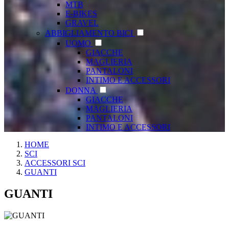
MTB
E-BIKES
GRAVEL
ABBIGLIAMENTO BICI
UOMO
GIACCHE
MAGLIERIA
PANTALONI
INTIMO E ACCESSORI
DONNA
GIACCHE
MAGLIERIA
PANTALONI
INTIMO E ACCESSORI
HOME
SCI
ACCESSORI SCI
GUANTI
GUANTI