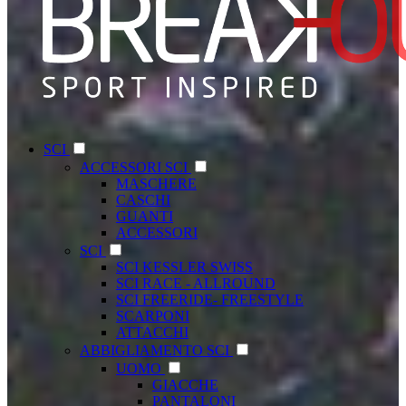
SCI
ACCESSORI SCI
MASCHERE
CASCHI
GUANTI
ACCESSORI
SCI
SCI KESSLER SWISS
SCI RACE - ALLROUND
SCI FREERIDE- FREESTYLE
SCARPONI
ATTACCHI
ABBIGLIAMENTO SCI
UOMO
GIACCHE
PANTALONI