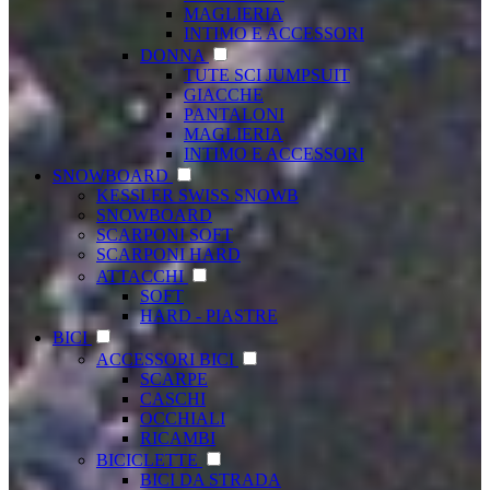
MAGLIERIA
INTIMO E ACCESSORI
DONNA
TUTE SCI JUMPSUIT
GIACCHE
PANTALONI
MAGLIERIA
INTIMO E ACCESSORI
SNOWBOARD
KESSLER SWISS SNOWB
SNOWBOARD
SCARPONI SOFT
SCARPONI HARD
ATTACCHI
SOFT
HARD - PIASTRE
BICI
ACCESSORI BICI
SCARPE
CASCHI
OCCHIALI
RICAMBI
BICICLETTE
BICI DA STRADA