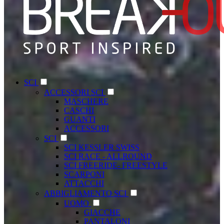
SCI
ACCESSORI SCI
MASCHERE
CASCHI
GUANTI
ACCESSORI
SCI
SCI KESSLER SWISS
SCI RACE - ALLROUND
SCI FREERIDE- FREESTYLE
SCARPONI
ATTACCHI
ABBIGLIAMENTO SCI
UOMO
GIACCHE
PANTALONI