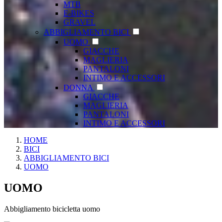
MTB
E-BIKES
GRAVEL
ABBIGLIAMENTO BICI
UOMO
GIACCHE
MAGLIERIA
PANTALONI
INTIMO E ACCESSORI
DONNA
GIACCHE
MAGLIERIA
PANTALONI
INTIMO E ACCESSORI
HOME
BICI
ABBIGLIAMENTO BICI
UOMO
UOMO
Abbigliamento bicicletta uomo