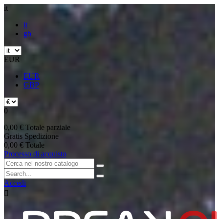
it
it
gb
EUR
EUR
GBP
0
0,00 €
Totale parziale
Gratis
Spedizione
0,00 €
Totale
Processo di acquisto
Accedi
