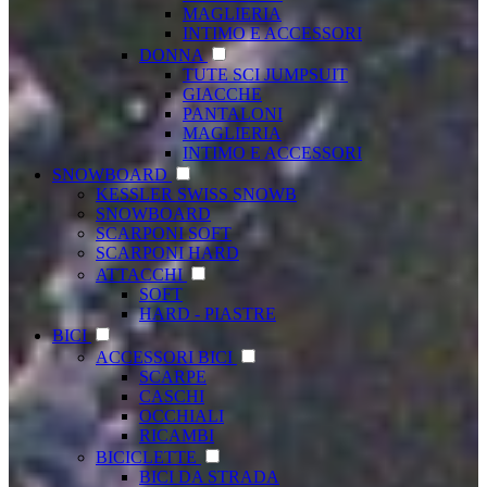
MAGLIERIA
INTIMO E ACCESSORI
DONNA
TUTE SCI JUMPSUIT
GIACCHE
PANTALONI
MAGLIERIA
INTIMO E ACCESSORI
SNOWBOARD
KESSLER SWISS SNOWB
SNOWBOARD
SCARPONI SOFT
SCARPONI HARD
ATTACCHI
SOFT
HARD - PIASTRE
BICI
ACCESSORI BICI
SCARPE
CASCHI
OCCHIALI
RICAMBI
BICICLETTE
BICI DA STRADA