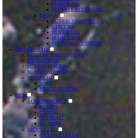
MAGLIERIA
INTIMO E ACCESSORI
DONNA
TUTE SCI JUMPSUIT
GIACCHE
PANTALONI
MAGLIERIA
INTIMO E ACCESSORI
SNOWBOARD
KESSLER SWISS SNOWB
SNOWBOARD
SCARPONI SOFT
SCARPONI HARD
ATTACCHI
SOFT
HARD - PIASTRE
BICI
ACCESSORI BICI
SCARPE
CASCHI
OCCHIALI
RICAMBI
BICICLETTE
BICI DA STRADA