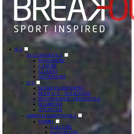
SCI
ACCESSORI SCI
MASCHERE
CASCHI
GUANTI
ACCESSORI
SCI
SCI KESSLER SWISS
SCI RACE - ALLROUND
SCI FREERIDE- FREESTYLE
SCARPONI
ATTACCHI
ABBIGLIAMENTO SCI
UOMO
GIACCHE
PANTALONI