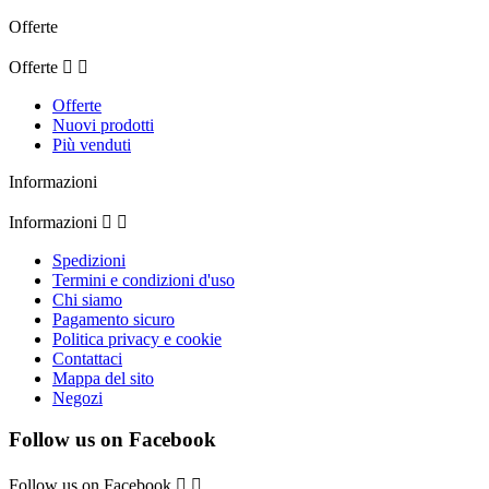
Offerte
Offerte


Offerte
Nuovi prodotti
Più venduti
Informazioni
Informazioni


Spedizioni
Termini e condizioni d'uso
Chi siamo
Pagamento sicuro
Politica privacy e cookie
Contattaci
Mappa del sito
Negozi
Follow us on Facebook
Follow us on Facebook

