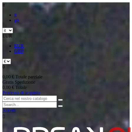
it
it
gb
EUR
EUR
GBP
0
0,00 €
Totale parziale
Gratis
Spedizione
0,00 €
Totale
Processo di acquisto
Accedi
