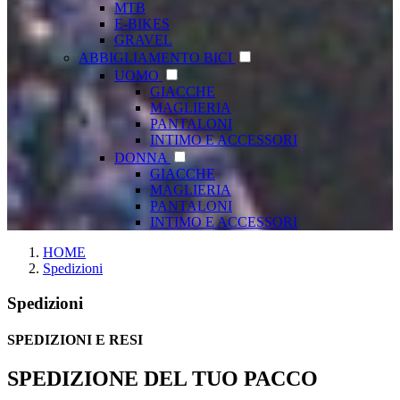
MTB
E-BIKES
GRAVEL
ABBIGLIAMENTO BICI
UOMO
GIACCHE
MAGLIERIA
PANTALONI
INTIMO E ACCESSORI
DONNA
GIACCHE
MAGLIERIA
PANTALONI
INTIMO E ACCESSORI
HOME
Spedizioni
Spedizioni
SPEDIZIONI E RESI
SPEDIZIONE DEL TUO PACCO