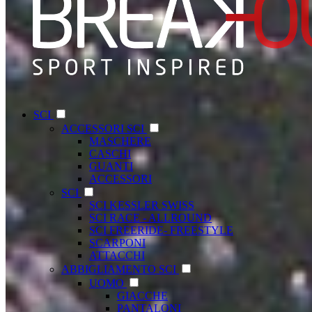
SCI
ACCESSORI SCI
MASCHERE
CASCHI
GUANTI
ACCESSORI
SCI
SCI KESSLER SWISS
SCI RACE - ALLROUND
SCI FREERIDE- FREESTYLE
SCARPONI
ATTACCHI
ABBIGLIAMENTO SCI
UOMO
GIACCHE
PANTALONI