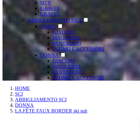
MTB
E-BIKES
GRAVEL
ABBIGLIAMENTO BICI
UOMO
GIACCHE
MAGLIERIA
PANTALONI
INTIMO E ACCESSORI
DONNA
GIACCHE
MAGLIERIA
PANTALONI
INTIMO E ACCESSORI
HOME
SCI
ABBIGLIAMENTO SCI
DONNA
LA FÊTE FAUX BORDER ski suit