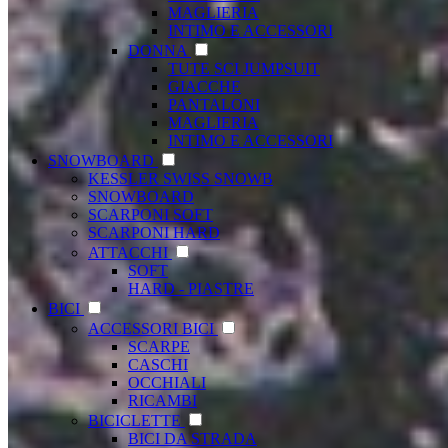
MAGLIERIA
INTIMO E ACCESSORI
DONNA
TUTE SCI JUMPSUIT
GIACCHE
PANTALONI
MAGLIERIA
INTIMO E ACCESSORI
SNOWBOARD
KESSLER SWISS SNOWB
SNOWBOARD
SCARPONI SOFT
SCARPONI HARD
ATTACCHI
SOFT
HARD - PIASTRE
BICI
ACCESSORI BICI
SCARPE
CASCHI
OCCHIALI
RICAMBI
BICICLETTE
BICI DA STRADA