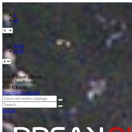
it
it
gb
EUR
EUR
GBP
0
0,00 €
Totale parziale
Gratis
Spedizione
0,00 €
Totale
Processo di acquisto
Accedi
