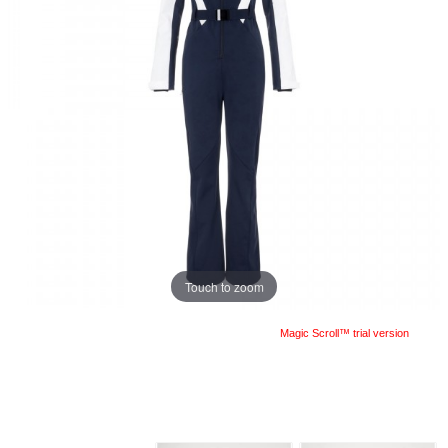
Touch to zoom
Magic Scroll™ trial version