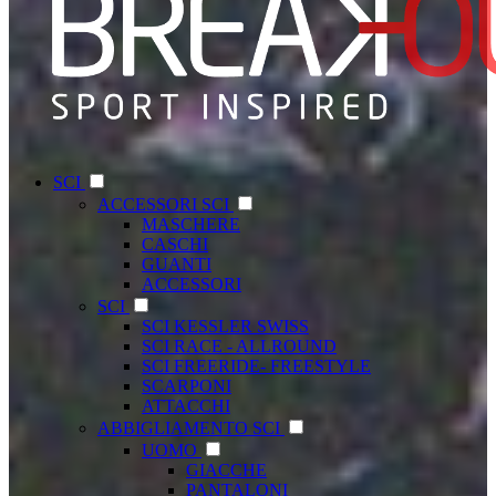
SCI
ACCESSORI SCI
MASCHERE
CASCHI
GUANTI
ACCESSORI
SCI
SCI KESSLER SWISS
SCI RACE - ALLROUND
SCI FREERIDE- FREESTYLE
SCARPONI
ATTACCHI
ABBIGLIAMENTO SCI
UOMO
GIACCHE
PANTALONI