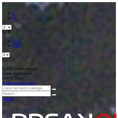
it
it
gb
EUR
EUR
GBP
0
0,00 €
Totale parziale
Gratis
Spedizione
0,00 €
Totale
Processo di acquisto
Accedi
