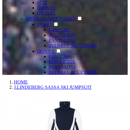
MTB
E-BIKES
GRAVEL
ABBIGLIAMENTO BICI
UOMO
GIACCHE
MAGLIERIA
PANTALONI
INTIMO E ACCESSORI
DONNA
GIACCHE
MAGLIERIA
PANTALONI
INTIMO E ACCESSORI
HOME
J.LINDEBERG SASSA SKI JUMPSUIT