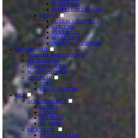
MAGLIERIA
INTIMO E ACCESSORI
DONNA
TUTE SCI JUMPSUIT
GIACCHE
PANTALONI
MAGLIERIA
INTIMO E ACCESSORI
SNOWBOARD
KESSLER SWISS SNOWB
SNOWBOARD
SCARPONI SOFT
SCARPONI HARD
ATTACCHI
SOFT
HARD - PIASTRE
BICI
ACCESSORI BICI
SCARPE
CASCHI
OCCHIALI
RICAMBI
BICICLETTE
BICI DA STRADA