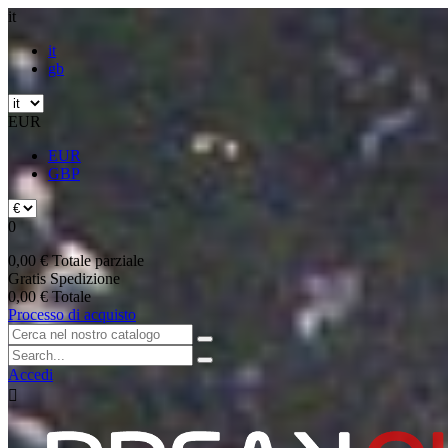
it
it
gb
EUR
EUR
GBP
0
0,00 €
Totale parziale
Gratis
Spedizione
0,00 €
Totale
Processo di acquisto
Accedi
