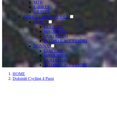
MTB
E-BIKES
GRAVEL
ABBIGLIAMENTO BICI
UOMO
GIACCHE
MAGLIERIA
PANTALONI
INTIMO E ACCESSORI
DONNA
GIACCHE
MAGLIERIA
PANTALONI
INTIMO E ACCESSORI
HOME
Dolomiti Cycling 4 Passi