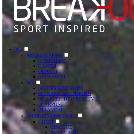
SCI
ACCESSORI SCI
MASCHERE
CASCHI
GUANTI
ACCESSORI
SCI
SCI KESSLER SWISS
SCI RACE - ALLROUND
SCI FREERIDE- FREESTYLE
SCARPONI
ATTACCHI
ABBIGLIAMENTO SCI
UOMO
GIACCHE
PANTALONI