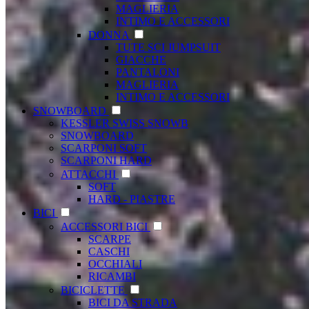
MAGLIERIA
INTIMO E ACCESSORI
DONNA
TUTE SCI JUMPSUIT
GIACCHE
PANTALONI
MAGLIERIA
INTIMO E ACCESSORI
SNOWBOARD
KESSLER SWISS SNOWB
SNOWBOARD
SCARPONI SOFT
SCARPONI HARD
ATTACCHI
SOFT
HARD - PIASTRE
BICI
ACCESSORI BICI
SCARPE
CASCHI
OCCHIALI
RICAMBI
BICICLETTE
BICI DA STRADA