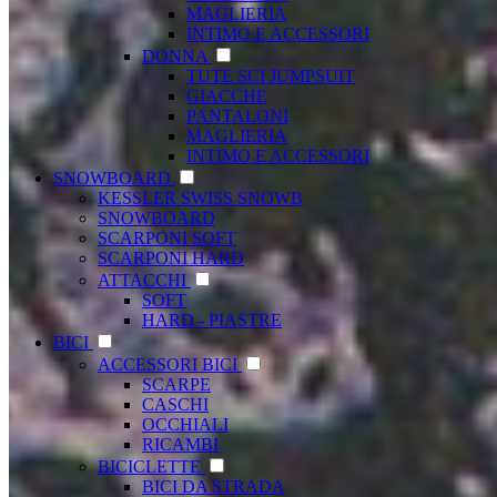
MAGLIERIA
INTIMO E ACCESSORI
DONNA
TUTE SCI JUMPSUIT
GIACCHE
PANTALONI
MAGLIERIA
INTIMO E ACCESSORI
SNOWBOARD
KESSLER SWISS SNOWB
SNOWBOARD
SCARPONI SOFT
SCARPONI HARD
ATTACCHI
SOFT
HARD - PIASTRE
BICI
ACCESSORI BICI
SCARPE
CASCHI
OCCHIALI
RICAMBI
BICICLETTE
BICI DA STRADA