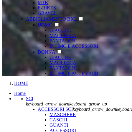
MTB
E-BIKES
GRAVEL
ABBIGLIAMENTO BICI
UOMO
GIACCHE
MAGLIERIA
PANTALONI
INTIMO E ACCESSORI
DONNA
GIACCHE
MAGLIERIA
PANTALONI
INTIMO E ACCESSORI
HOME
Home
SCI
keyboard_arrow_down
keyboard_arrow_up
ACCESSORI SCI
keyboard_arrow_down
keyboar
MASCHERE
CASCHI
GUANTI
ACCESSORI