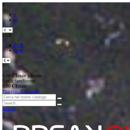
it
it
gb
EUR
EUR
GBP
0
0,00 €
Totale parziale
Gratis
Spedizione
0,00 €
Totale
Processo di acquisto
Accedi
