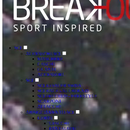
SCI
ACCESSORI SCI
MASCHERE
CASCHI
GUANTI
ACCESSORI
SCI
SCI KESSLER SWISS
SCI RACE - ALLROUND
SCI FREERIDE- FREESTYLE
SCARPONI
ATTACCHI
ABBIGLIAMENTO SCI
UOMO
GIACCHE
PANTALONI