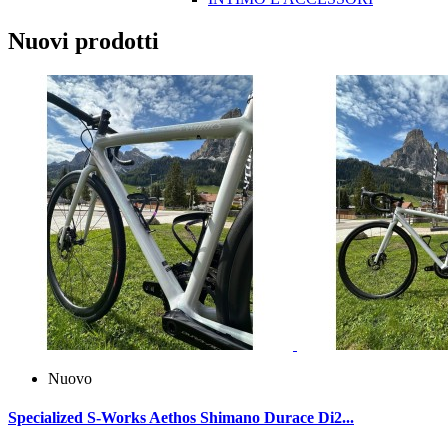
Nuovi prodotti
Nuovo
Specialized S-Works Aethos Shimano Durace Di2...