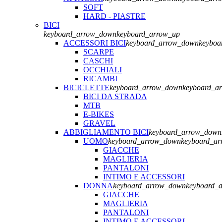
SOFT
HARD - PIASTRE
BICI
keyboard_arrow_down
keyboard_arrow_up
ACCESSORI BICI
keyboard_arrow_down
keyboa
SCARPE
CASCHI
OCCHIALI
RICAMBI
BICICLETTE
keyboard_arrow_down
keyboard_a
BICI DA STRADA
MTB
E-BIKES
GRAVEL
ABBIGLIAMENTO BICI
keyboard_arrow_down
UOMO
keyboard_arrow_down
keyboard_ar
GIACCHE
MAGLIERIA
PANTALONI
INTIMO E ACCESSORI
DONNA
keyboard_arrow_down
keyboard_
GIACCHE
MAGLIERIA
PANTALONI
INTIMO E ACCESSORI