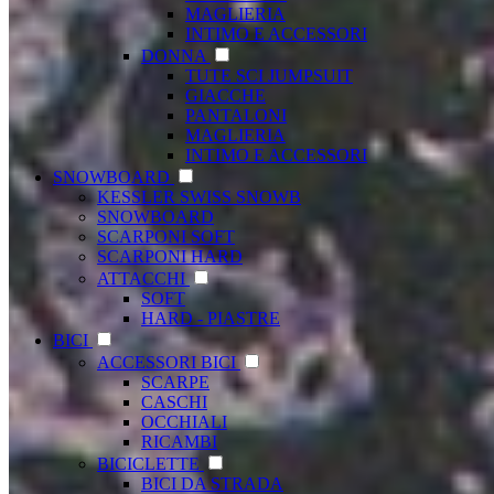
MAGLIERIA
INTIMO E ACCESSORI
DONNA
TUTE SCI JUMPSUIT
GIACCHE
PANTALONI
MAGLIERIA
INTIMO E ACCESSORI
SNOWBOARD
KESSLER SWISS SNOWB
SNOWBOARD
SCARPONI SOFT
SCARPONI HARD
ATTACCHI
SOFT
HARD - PIASTRE
BICI
ACCESSORI BICI
SCARPE
CASCHI
OCCHIALI
RICAMBI
BICICLETTE
BICI DA STRADA