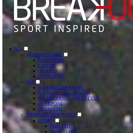
SCI
ACCESSORI SCI
MASCHERE
CASCHI
GUANTI
ACCESSORI
SCI
SCI KESSLER SWISS
SCI RACE - ALLROUND
SCI FREERIDE- FREESTYLE
SCARPONI
ATTACCHI
ABBIGLIAMENTO SCI
UOMO
GIACCHE
PANTALONI