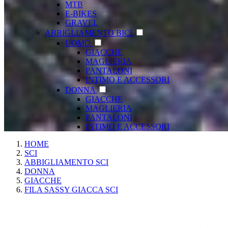
MTB
E-BIKES
GRAVEL
ABBIGLIAMENTO BICI
UOMO
GIACCHE
MAGLIERIA
PANTALONI
INTIMO E ACCESSORI
DONNA
GIACCHE
MAGLIERIA
PANTALONI
INTIMO E ACCESSORI
HOME
SCI
ABBIGLIAMENTO SCI
DONNA
GIACCHE
FILA SASSY GIACCA SCI