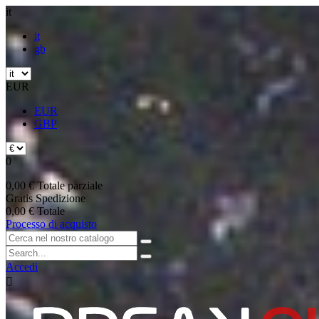
it
it
gb
EUR
EUR
GBP
0
0,00 €
Totale parziale
Gratis
Spedizione
0,00 €
Totale
Processo di acquisto
Accedi
