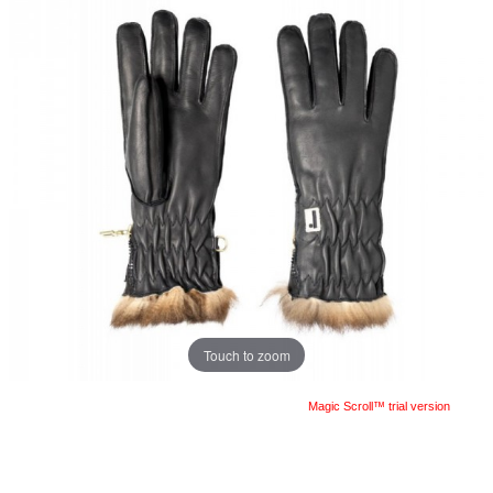
Touch to zoom
Magic Scroll™ trial version