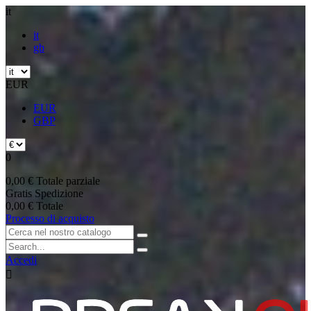
it
it
gb
EUR
EUR
GBP
0
0,00 €
Totale parziale
Gratis
Spedizione
0,00 €
Totale
Processo di acquisto
Accedi
