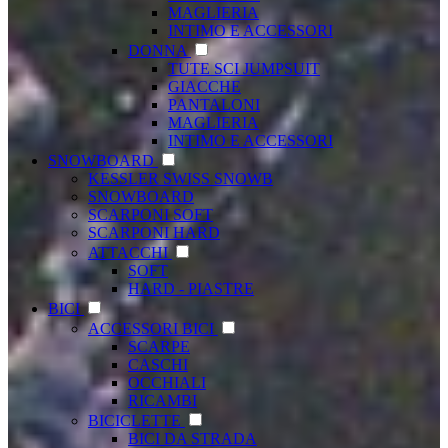
MAGLIERIA
INTIMO E ACCESSORI
DONNA
TUTE SCI JUMPSUIT
GIACCHE
PANTALONI
MAGLIERIA
INTIMO E ACCESSORI
SNOWBOARD
KESSLER SWISS SNOWB
SNOWBOARD
SCARPONI SOFT
SCARPONI HARD
ATTACCHI
SOFT
HARD - PIASTRE
BICI
ACCESSORI BICI
SCARPE
CASCHI
OCCHIALI
RICAMBI
BICICLETTE
BICI DA STRADA