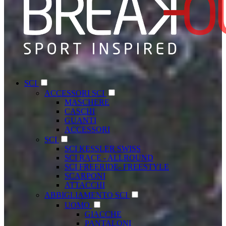
SCI
ACCESSORI SCI
MASCHERE
CASCHI
GUANTI
ACCESSORI
SCI
SCI KESSLER SWISS
SCI RACE - ALLROUND
SCI FREERIDE- FREESTYLE
SCARPONI
ATTACCHI
ABBIGLIAMENTO SCI
UOMO
GIACCHE
PANTALONI