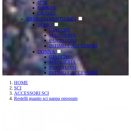
MTB
E-BIKES
GRAVEL
ABBIGLIAMENTO BICI
UOMO
GIACCHE
MAGLIERIA
PANTALONI
INTIMO E ACCESSORI
DONNA
GIACCHE
MAGLIERIA
PANTALONI
INTIMO E ACCESSORI
HOME
SCI
ACCESSORI SCI
Restelli guanto sci nappa opossum