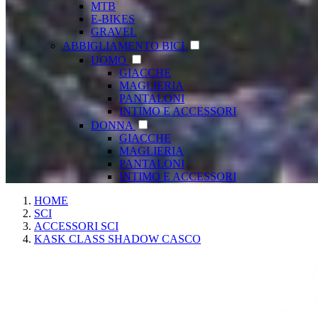
MTB
E-BIKES
GRAVEL
ABBIGLIAMENTO BICI
UOMO
GIACCHE
MAGLIERIA
PANTALONI
INTIMO E ACCESSORI
DONNA
GIACCHE
MAGLIERIA
PANTALONI
INTIMO E ACCESSORI
HOME
SCI
ACCESSORI SCI
KASK CLASS SHADOW CASCO