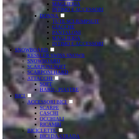
MAGLIERIA
INTIMO E ACCESSORI
DONNA
TUTE SCI JUMPSUIT
GIACCHE
PANTALONI
MAGLIERIA
INTIMO E ACCESSORI
SNOWBOARD
KESSLER SWISS SNOWB
SNOWBOARD
SCARPONI SOFT
SCARPONI HARD
ATTACCHI
SOFT
HARD - PIASTRE
BICI
ACCESSORI BICI
SCARPE
CASCHI
OCCHIALI
RICAMBI
BICICLETTE
BICI DA STRADA