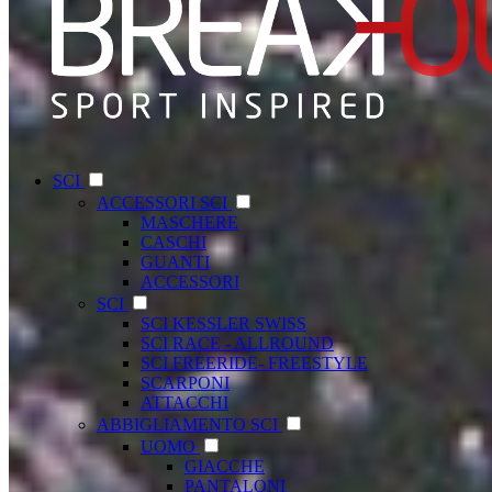
SCI
ACCESSORI SCI
MASCHERE
CASCHI
GUANTI
ACCESSORI
SCI
SCI KESSLER SWISS
SCI RACE - ALLROUND
SCI FREERIDE- FREESTYLE
SCARPONI
ATTACCHI
ABBIGLIAMENTO SCI
UOMO
GIACCHE
PANTALONI