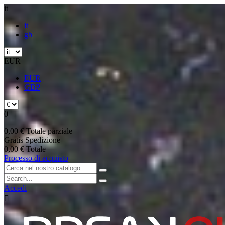
it
it
gb
EUR
EUR
GBP
0
0,00 €
Totale parziale
Gratis
Spedizione
0,00 €
Totale
Processo di acquisto
Accedi
