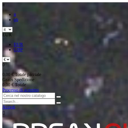
it
it
gb
EUR
EUR
GBP
0
0,00 €
Totale parziale
Gratis
Spedizione
0,00 €
Totale
Processo di acquisto
Accedi
