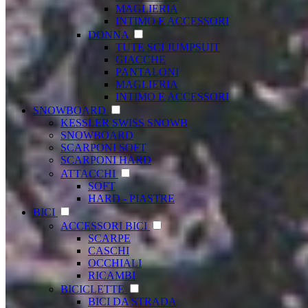
MAGLIERIA
INTIMO E ACCESSORI
DONNA
TUTE SCI JUMPSUIT
GIACCHE
PANTALONI
MAGLIERIA
INTIMO E ACCESSORI
SNOWBOARD
KESSLER SWISS SNOWB
SNOWBOARD
SCARPONI SOFT
SCARPONI HARD
ATTACCHI
SOFT
HARD - PIASTRE
BICI
ACCESSORI BICI
SCARPE
CASCHI
OCCHIALI
RICAMBI
BICICLETTE
BICI DA STRADA