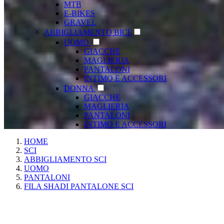
MTB
E-BIKES
GRAVEL
ABBIGLIAMENTO BICI
UOMO
GIACCHE
MAGLIERIA
PANTALONI
INTIMO E ACCESSORI
DONNA
GIACCHE
MAGLIERIA
PANTALONI
INTIMO E ACCESSORI
HOME
SCI
ABBIGLIAMENTO SCI
UOMO
PANTALONI
FILA SHADI PANTALONE SCI