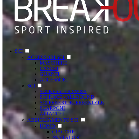
SCI
ACCESSORI SCI
MASCHERE
CASCHI
GUANTI
ACCESSORI
SCI
SCI KESSLER SWISS
SCI RACE - ALLROUND
SCI FREERIDE- FREESTYLE
SCARPONI
ATTACCHI
ABBIGLIAMENTO SCI
UOMO
GIACCHE
PANTALONI