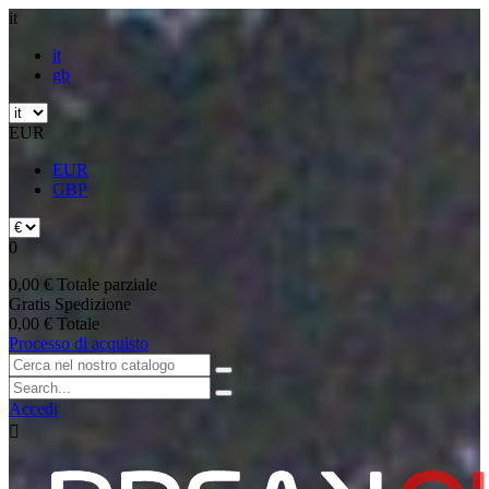
it
it
gb
EUR
EUR
GBP
0
0,00 €
Totale parziale
Gratis
Spedizione
0,00 €
Totale
Processo di acquisto
Accedi
