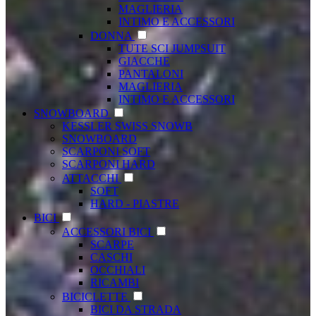
MAGLIERIA
INTIMO E ACCESSORI
DONNA
TUTE SCI JUMPSUIT
GIACCHE
PANTALONI
MAGLIERIA
INTIMO E ACCESSORI
SNOWBOARD
KESSLER SWISS SNOWB
SNOWBOARD
SCARPONI SOFT
SCARPONI HARD
ATTACCHI
SOFT
HARD - PIASTRE
BICI
ACCESSORI BICI
SCARPE
CASCHI
OCCHIALI
RICAMBI
BICICLETTE
BICI DA STRADA