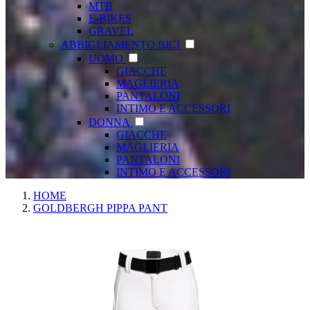
MTB
E-BIKES
GRAVEL
ABBIGLIAMENTO BICI
UOMO
GIACCHE
MAGLIERIA
PANTALONI
INTIMO E ACCESSORI
DONNA
GIACCHE
MAGLIERIA
PANTALONI
INTIMO E ACCESSORI
HOME
GOLDBERGH PIPPA PANT