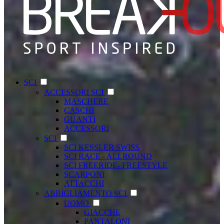
SCI
ACCESSORI SCI
MASCHERE
CASCHI
GUANTI
ACCESSORI
SCI
SCI KESSLER SWISS
SCI RACE - ALLROUND
SCI FREERIDE- FREESTYLE
SCARPONI
ATTACCHI
ABBIGLIAMENTO SCI
UOMO
GIACCHE
PANTALONI