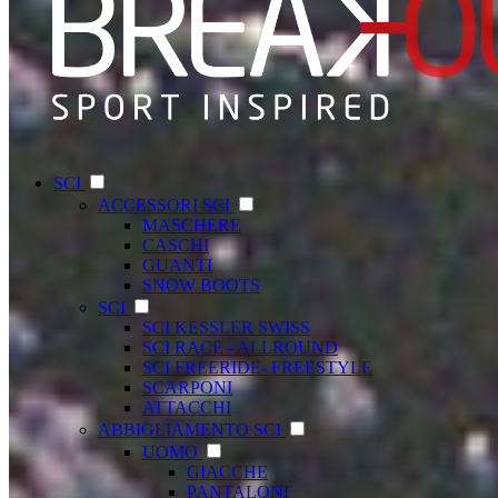
SCI
ACCESSORI SCI
MASCHERE
CASCHI
GUANTI
SNOW BOOTS
SCI
SCI KESSLER SWISS
SCI RACE - ALLROUND
SCI FREERIDE- FREESTYLE
SCARPONI
ATTACCHI
ABBIGLIAMENTO SCI
UOMO
GIACCHE
PANTALONI