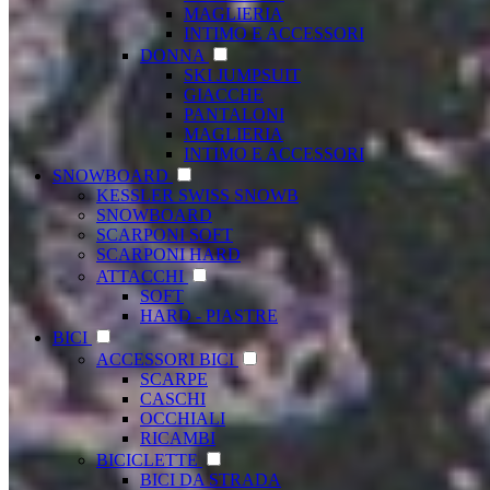
MAGLIERIA
INTIMO E ACCESSORI
DONNA
SKI JUMPSUIT
GIACCHE
PANTALONI
MAGLIERIA
INTIMO E ACCESSORI
SNOWBOARD
KESSLER SWISS SNOWB
SNOWBOARD
SCARPONI SOFT
SCARPONI HARD
ATTACCHI
SOFT
HARD - PIASTRE
BICI
ACCESSORI BICI
SCARPE
CASCHI
OCCHIALI
RICAMBI
BICICLETTE
BICI DA STRADA