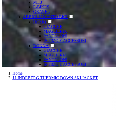
MTB
E-BIKES
GRAVEL
ABBIGLIAMENTO BICI
UOMO
GIACCHE
MAGLIERIA
PANTALONI
INTIMO E ACCESSORI
DONNA
GIACCHE
MAGLIERIA
PANTALONI
INTIMO E ACCESSORI
Home
J.LINDEBERG THERMIC DOWN SKI JACKET