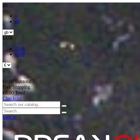
gb
it
gb
EUR
EUR
GBP
0
€0.00
Subtotal
Free
Shipping
€0.00
Total
Checkout
Sign in
