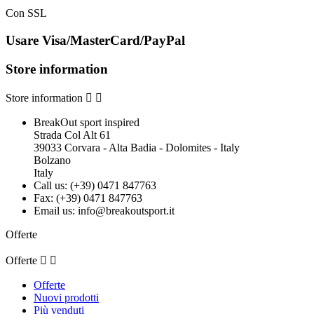
Con SSL
Usare Visa/MasterCard/PayPal
Store information
Store information


BreakOut sport inspired
Strada Col Alt 61
39033 Corvara - Alta Badia - Dolomites - Italy
Bolzano
Italy
Call us:
(+39) 0471 847763
Fax:
(+39) 0471 847763
Email us:
info@breakoutsport.it
Offerte
Offerte


Offerte
Nuovi prodotti
Più venduti