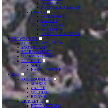
MAGLIERIA
INTIMO E ACCESSORI
DONNA
SKI JUMPSUIT
GIACCHE
PANTALONI
MAGLIERIA
INTIMO E ACCESSORI
SNOWBOARD
KESSLER SWISS SNOWB
SNOWBOARD
SCARPONI SOFT
SCARPONI HARD
ATTACCHI
SOFT
HARD - PIASTRE
BICI
ACCESSORI BICI
SCARPE
CASCHI
OCCHIALI
RICAMBI
BICICLETTE
BICI DA STRADA