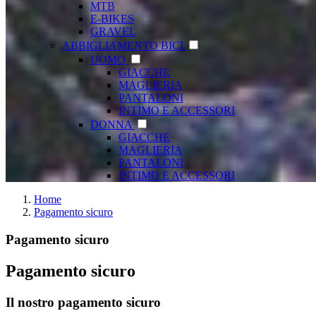
MTB
E-BIKES
GRAVEL
ABBIGLIAMENTO BICI
UOMO
GIACCHE
MAGLIERIA
PANTALONI
INTIMO E ACCESSORI
DONNA
GIACCHE
MAGLIERIA
PANTALONI
INTIMO E ACCESSORI
Home
Pagamento sicuro
Pagamento sicuro
Pagamento sicuro
Il nostro pagamento sicuro