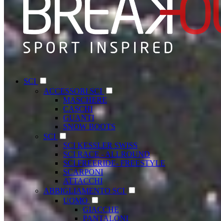
SCI
ACCESSORI SCI
MASCHERE
CASCHI
GUANTI
SNOW BOOTS
SCI
SCI KESSLER SWISS
SCI RACE - ALLROUND
SCI FREERIDE- FREESTYLE
SCARPONI
ATTACCHI
ABBIGLIAMENTO SCI
UOMO
GIACCHE
PANTALONI