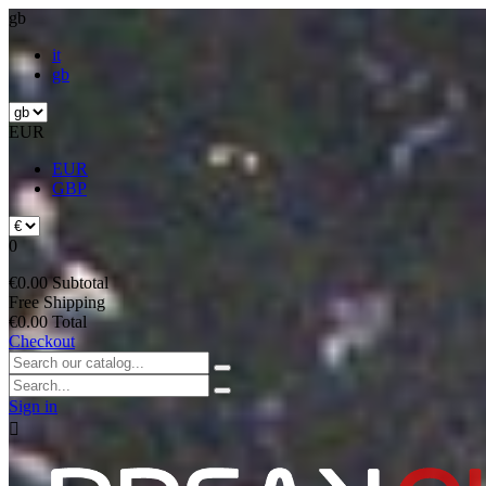
gb
it
gb
EUR
EUR
GBP
0
€0.00
Subtotal
Free
Shipping
€0.00
Total
Checkout
Sign in
