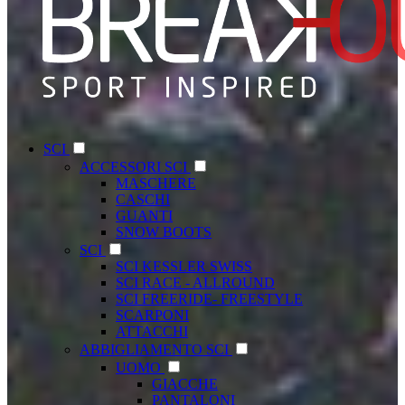
SCI
ACCESSORI SCI
MASCHERE
CASCHI
GUANTI
SNOW BOOTS
SCI
SCI KESSLER SWISS
SCI RACE - ALLROUND
SCI FREERIDE- FREESTYLE
SCARPONI
ATTACCHI
ABBIGLIAMENTO SCI
UOMO
GIACCHE
PANTALONI