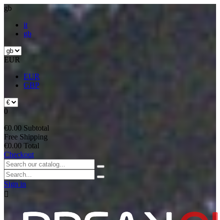
gb
it
gb
EUR
EUR
GBP
0
€0.00
Subtotal
Free
Shipping
€0.00
Total
Checkout
Sign in
