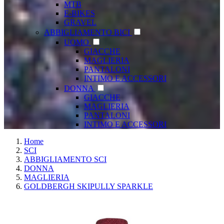
MTB
E-BIKES
GRAVEL
ABBIGLIAMENTO BICI
UOMO
GIACCHE
MAGLIERIA
PANTALONI
INTIMO E ACCESSORI
DONNA
GIACCHE
MAGLIERIA
PANTALONI
INTIMO E ACCESSORI
Home
SCI
ABBIGLIAMENTO SCI
DONNA
MAGLIERIA
GOLDBERGH SKIPULLY SPARKLE