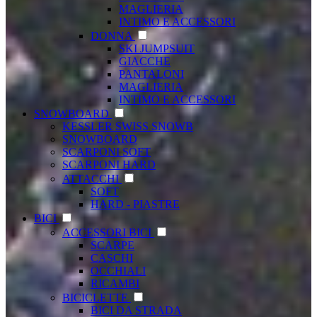
MAGLIERIA
INTIMO E ACCESSORI
DONNA
SKI JUMPSUIT
GIACCHE
PANTALONI
MAGLIERIA
INTIMO E ACCESSORI
SNOWBOARD
KESSLER SWISS SNOWB
SNOWBOARD
SCARPONI SOFT
SCARPONI HARD
ATTACCHI
SOFT
HARD - PIASTRE
BICI
ACCESSORI BICI
SCARPE
CASCHI
OCCHIALI
RICAMBI
BICICLETTE
BICI DA STRADA